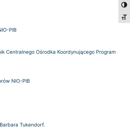
Toggl
Toggl
h, Kości i Czerniaków NIO-PIB
rownik Centralnego Ośrodka Koordynującego Program
worów NIO-PIB
 Barbara Tukendorf.