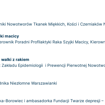
Kierownik Kliniki Nowotworów Tkanek Miękkic
jki macicy
ierownik Poradni Profilaktyki Raka Szyjki Macicy, Kie
walki z rakiem
 z Zakładu Epidemiologii i Prewencji Pierwotnej Nowot
dnika Niezłomne Warszawianki
ka-Borowiec i ambasadorka Fundacji Twarze depresji –