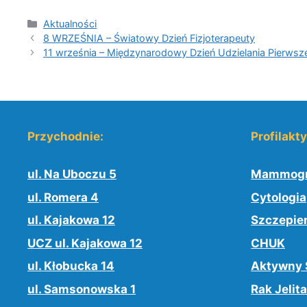
Kategorie
Aktualności
8 WRZEŚNIA – Światowy Dzień Fizjoterapeuty
11 września – Międzynarodowy Dzień Udzielania Pierws
Przychodnie:
Profilakt
ul. Na Uboczu 5
Mammogr
ul. Romera 4
Cytologia
ul. Kajakowa 12
Szczepie
UCZ ul. Kajakowa 12
CHUK
ul. Kłobucka 14
Aktywny 
ul. Samsonowska 1
Rak Jelita