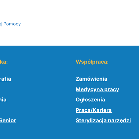
zej Pomocy
yka:
Współpraca:
afia
Zamówienia
Medycyna pracy
nia
Ogłoszenia
Praca/Kariera
Senior
Sterylizacja narzędzi