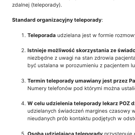
zdalnej (teleporady).
Standard organizacyjny teleporady
:
Teleporada
udzielana jest w formie rozmowy
Istnieje możliwość skorzystania ze świad
niezbędne z uwagi na stan zdrowia pacjenta
być ustalana w porozumieniu z pacjentem 
Termin teleporady umawiany jest przez Pa
Numery telefonów pod którymi można ustali
W celu udzielenia teleporady lekarz POZ 
udzielanych świadczeń margines czasowy w
nieudanych prób kontaktu podjętych w odstę
Osoba udzielająca teleporady
przystępuje 