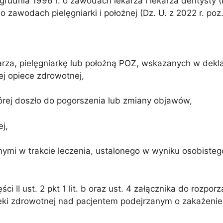
grudnia 1996 r. o zawodach lekarza i lekarza dentysty (D
ch pielęgniarki i położnej (Dz. U. z 2022 r. poz. 5
arza, pielęgniarkę lub położną POZ, wskazanych w dekla
opiece zdrowotnej,
órej doszło do pogorszenia lub zmiany objawów,
j,
nymi w trakcie leczenia, ustalonego w wyniku osobistego
 II ust. 2 pkt 1 lit. b oraz ust. 4 załącznika do rozpor
ieki zdrowotnej nad pacjentem podejrzanym o zakażeni