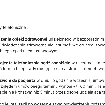
 telefonicznej.
czenia opieki zdrowotnej
udzielonego w bezpośrednim 
 świadczenie zdrowotne nie jest możliwe do zrealizowa
lub jego opiekunem ustawowym.
cjenta telefonicznie bądź osobiście
w rejestracji dane
ć termin teleporady dostępne są na stronie interneto
dzwoni do pacjenta
w dniu i o godzinie wcześniej umówi
zględem umówionego terminu wynosi +/- 60 min). Tele
pie nie krótszym niż 5 minut przez osobę udzielającą t
do jej realizacji po wcześniejszym potwierdzeniu tożs