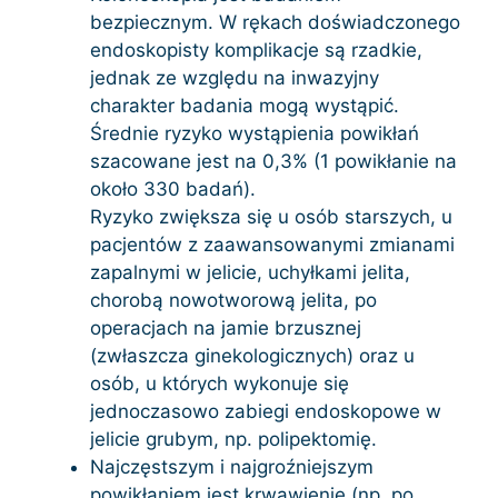
bezpiecznym. W rękach doświadczonego
endoskopisty komplikacje są rzadkie,
jednak ze względu na inwazyjny
charakter badania mogą wystąpić.
Średnie ryzyko wystąpienia powikłań
szacowane jest na 0,3% (1 powikłanie na
około 330 badań).
Ryzyko zwiększa się u osób starszych, u
pacjentów z zaawansowanymi zmianami
zapalnymi w jelicie, uchyłkami jelita,
chorobą nowotworową jelita, po
operacjach na jamie brzusznej
(zwłaszcza ginekologicznych) oraz u
osób, u których wykonuje się
jednoczasowo zabiegi endoskopowe w
jelicie grubym, np. polipektomię.
Najczęstszym i najgroźniejszym
powikłaniem jest krwawienie (np. po