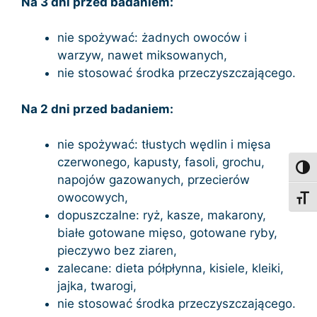
Na 3 dni przed badaniem:
nie spożywać: żadnych owoców i
warzyw, nawet miksowanych,
nie stosować środka przeczyszczającego.
Na 2 dni przed badaniem:
nie spożywać: tłustych wędlin i mięsa
czerwonego, kapusty, fasoli, grochu,
Toggl
napojów gazowanych, przecierów
owocowych,
Toggl
dopuszczalne: ryż, kasze, makarony,
białe gotowane mięso, gotowane ryby,
pieczywo bez ziaren,
zalecane: dieta półpłynna, kisiele, kleiki,
jajka, twarogi,
nie stosować środka przeczyszczającego.