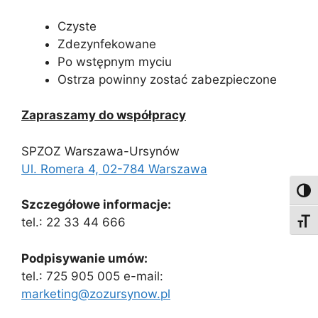
Czyste
Zdezynfekowane
Po wstępnym myciu
Ostrza powinny zostać zabezpieczone
Zapraszamy do współpracy
SPZOZ Warszawa-Ursynów
Ul. Romera 4, 02-784 Warszawa
Toggl
Szczegółowe informacje:
tel.: 22 33 44 666
Toggl
Podpisywanie umów:
tel.: 725 905 005 e-mail:
marketing@zozursynow.pl