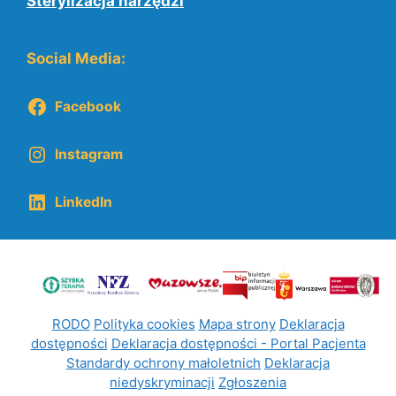
Sterylizacja narzędzi
Social Media:
Facebook
Instagram
LinkedIn
RODO
Polityka cookies
Mapa strony
Deklaracja
dostępności
Deklaracja dostępności - Portal Pacjenta
Standardy ochrony małoletnich
Deklaracja
niedyskryminacji
Zgłoszenia