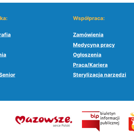
yka:
Współpraca:
afia
Zamówienia
Medycyna pracy
nia
Ogłoszenia
Praca/Kariera
Senior
Sterylizacja narzędzi