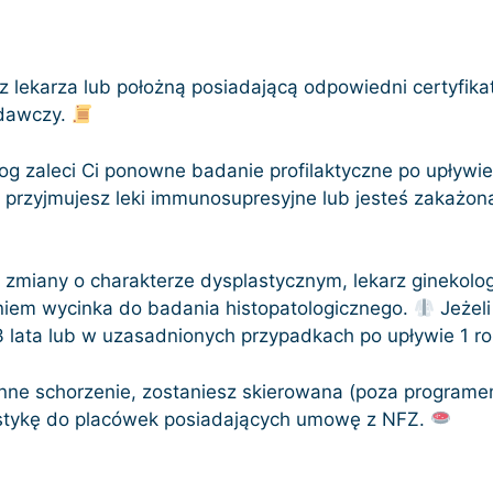
ez lekarza lub położną posiadającą odpowiedni certyfika
adawczy.
log zaleci Ci ponowne badanie profilaktyczne po upływi
V, przyjmujesz leki immunosupresyjne lub jesteś zakażo
miany o charakterze dysplastycznym, lekarz ginekolog 
iem wycinka do badania histopatologicznego.
Jeżeli
3 lata lub w uzasadnionych przypadkach po upływie 1 ro
b inne schorzenie, zostaniesz skierowana (poza program
nostykę do placówek posiadających umowę z NFZ.