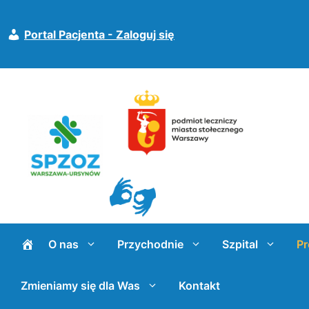
Przejdź
do
Portal Pacjenta - Zaloguj się
treści
O nas
Przychodnie
Szpital
Pr
Zmieniamy się dla Was
Kontakt