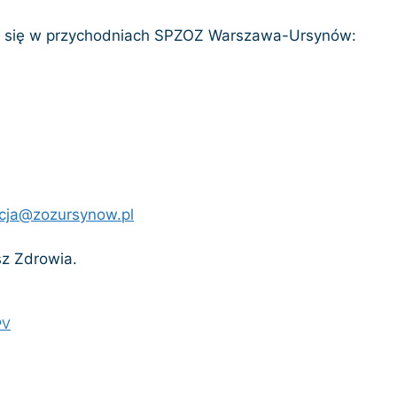
 się w przychodniach SPZOZ Warszawa-Ursynów:
acja@zozursynow.pl
z Zdrowia.
PV