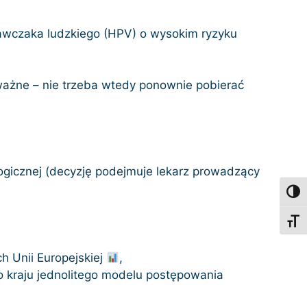
awczaka ludzkiego (HPV) o wysokim ryzyku
ważne – nie trzeba wtedy ponownie pobierać
ogicznej (decyzję podejmuje lekarz prowadzący
Toggl
Toggl
h Unii Europejskiej
,
go kraju jednolitego modelu postępowania