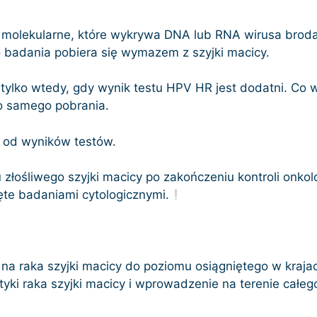
molekularne, które wykrywa DNA lub RNA wirusa brod
o badania pobiera się wymazem z szyjki macicy.
tylko wtedy, gdy wynik testu HPV HR jest dodatni. Co 
go samego pobrania.
ł od wyników testów.
łośliwego szyjki macicy po zakończeniu kontroli onkol
ęte badaniami cytologicznymi.
na raka szyjki macicy do poziomu osiągniętego w krajac
tyki raka szyjki macicy i wprowadzenie na terenie całe