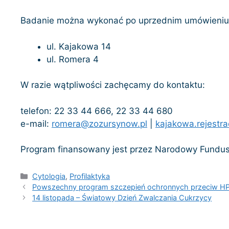
Badanie można wykonać po uprzednim umówieniu
ul. Kajakowa 14
ul. Romera 4
W razie wątpliwości zachęcamy do kontaktu:
telefon: 22 33 44 666, 22 33 44 680
e-mail:
romera@zozursynow.pl
|
kajakowa.rejestr
Program finansowany jest przez Narodowy Fundus
Kategorie
Cytologia
,
Profilaktyka
Powszechny program szczepień ochronnych przeciw H
14 listopada – Światowy Dzień Zwalczania Cukrzycy