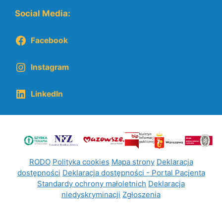
Social Media:
Facebook
Instagram
LinkedIn
RODO
Polityka cookies
Mapa strony
Deklaracja
dostępności
Deklaracja dostępności - Portal Pacjenta
Standardy ochrony małoletnich
Deklaracja
niedyskryminacji
Zgłoszenia