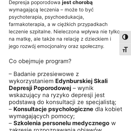
Depresja poporodowa
jest chorobą
wymagającą leczenia – może to być
psychoterapia, psychoedukacja,
farmakoterapia, a w ciężkich przypadkach
leczenie szpitalne. Nieleczona wpływa nie tylko
Toggl
na matkę, ale także na relację z dzieckiem i
jego rozwój emocjonalny oraz społeczny.
Toggl
Co obejmuje program?
– Badanie przesiewowe z
wykorzystaniem
Edynburskiej Skali
Depresji Poporodowej
– wynik
wskazujący na ryzyko depresji jest
podstawą do konsultacji ze specjalistą;
–
Konsultacje psychologiczne
dla kobiet
wymagających pomocy;
–
Szkolenia personelu medycznego
w
zakresie rozpoznawania objawów