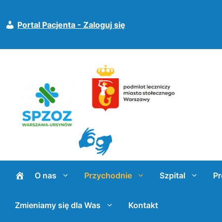
Przejdź
do
Portal Pacjenta - Zaloguj się
treści
O nas
Przychodnie
Szpital
Pr
Zmieniamy się dla Was
Kontakt