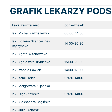
GRAFIK LEKARZY POD
Lekarze interniści
poniedziałek
lek. Michał Radziszewski
08:00-14:30
lek. Bożena Szentesine-
14:00-20:30
Bączyńska
lek. Agata Witanowska
–
lek. Agnieszka Tryniecka
15:30-20:30
lek. Izabela Pawlak
14:00-17:00
lek. Kamil Tekiel
07:30-14:00
lek. Małgorzata Kiljańska
–
lek. Olga Stawska
07:30-14:00
lek. Aleksandra Bagińska
–
lek. Julia Cichosz
–