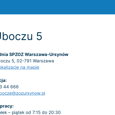
Uboczu 5
dnia SPZOZ Warszawa-Ursynów
boczu 5, 02-791 Warszawa
okalizację na mapie
cja:
33 44 666
bocze@zozursynow.pl
pracy:
łek – piątek od 7:15 do 20:30