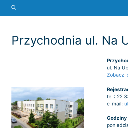
Przychodnia ul. Na 
Przycho
ul. Na U
Zobacz l
Rejestra
tel.: 22 
e-mail:
u
Godziny 
poniedzia