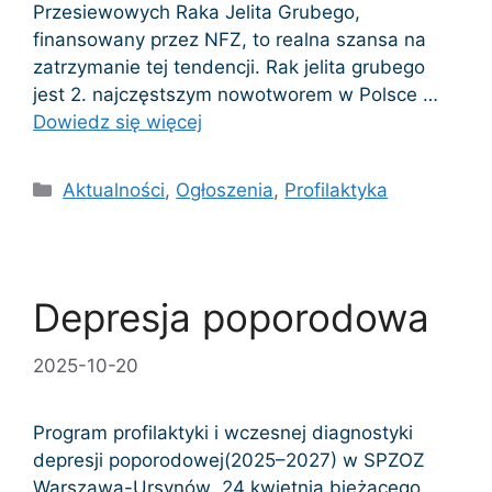
Przesiewowych Raka Jelita Grubego,
finansowany przez NFZ, to realna szansa na
zatrzymanie tej tendencji. Rak jelita grubego
jest 2. najczęstszym nowotworem w Polsce …
Dowiedz się więcej
Kategorie
Aktualności
,
Ogłoszenia
,
Profilaktyka
Depresja poporodowa
2025-10-20
Program profilaktyki i wczesnej diagnostyki
depresji poporodowej(2025–2027) w SPZOZ
Warszawa-Ursynów 24 kwietnia bieżącego