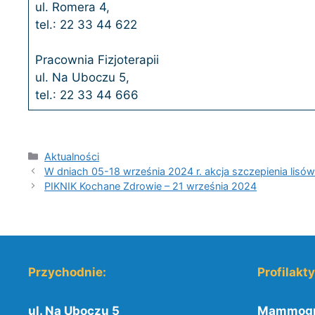
ul. Romera 4,
tel.: 22 33 44 622
Pracownia Fizjoterapii
ul. Na Uboczu 5,
tel.: 22 33 44 666
Kategorie
Aktualności
W dniach 05-18 września 2024 r. akcja szczepienia lisów
PIKNIK Kochane Zdrowie – 21 września 2024
Przychodnie:
Profilakt
ul. Na Uboczu 5
Mammogr