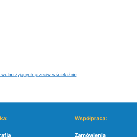
 wolno żyjących przeciw wściekliźnie
yka:
Współpraca:
afia
Zamówienia