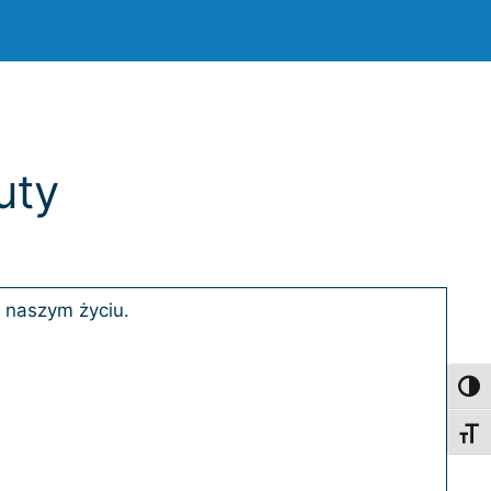
uty
w naszym życiu.
Toggl
Toggl