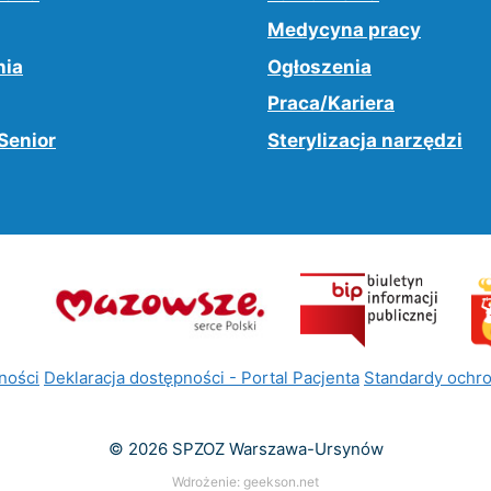
Medycyna pracy
nia
Ogłoszenia
Praca/Kariera
Senior
Sterylizacja narzędzi
ności
Deklaracja dostępności - Portal Pacjenta
Standardy ochro
© 2026 SPZOZ Warszawa-Ursynów
Wdrożenie:
geekson.net