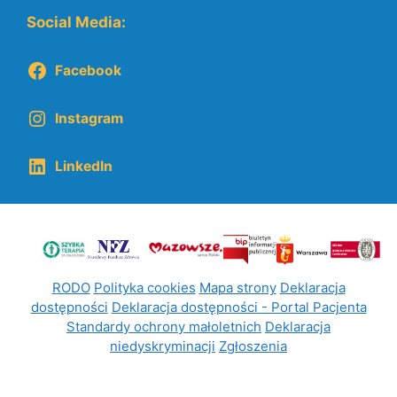
Social Media:
Facebook
Instagram
LinkedIn
RODO
Polityka cookies
Mapa strony
Deklaracja
dostępności
Deklaracja dostępności - Portal Pacjenta
Standardy ochrony małoletnich
Deklaracja
niedyskryminacji
Zgłoszenia