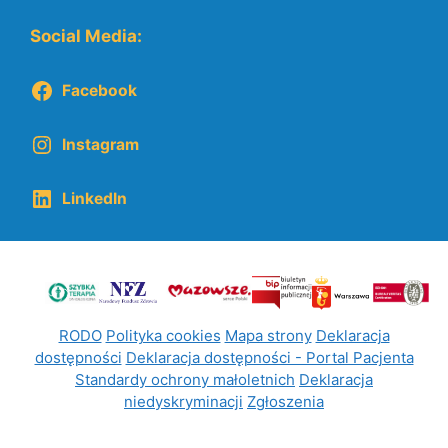
Social Media:
Facebook
Instagram
LinkedIn
RODO
Polityka cookies
Mapa strony
Deklaracja
dostępności
Deklaracja dostępności - Portal Pacjenta
Standardy ochrony małoletnich
Deklaracja
niedyskryminacji
Zgłoszenia