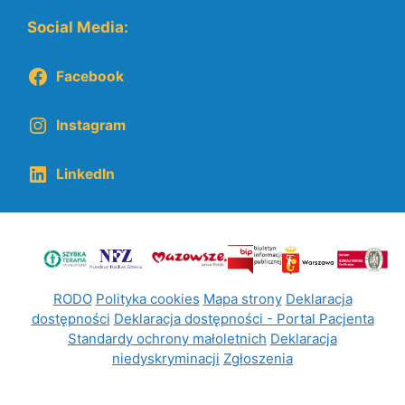
Social Media:
Facebook
Instagram
LinkedIn
RODO
Polityka cookies
Mapa strony
Deklaracja
dostępności
Deklaracja dostępności - Portal Pacjenta
Standardy ochrony małoletnich
Deklaracja
niedyskryminacji
Zgłoszenia