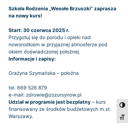
Szkoła Rodzenia „Wesołe Brzuszki” zaprasza
na nowy kurs!
Start: 30 czerwca 2025 r.
Przygotuj się do porodu i opieki nad
noworodkiem w przyjaznej atmosferze pod
okiem doświadczonej położnej.
Informacje i zapisy:
Grażyna Szymańska – położna
tel. 669 526 879
e-mail: zdrowie@zozursynow.pl
Udział w programie jest bezpłatny
– kurs
Toggl
finansowany ze środków budżetowych m.st.
Warszawy.
Toggl