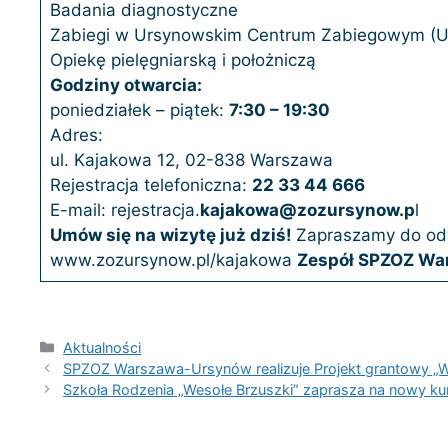
Badania diagnostyczne
Zabiegi w Ursynowskim Centrum Zabiegowym (
Opiekę pielęgniarską i położniczą
Godziny otwarcia:
poniedziałek – piątek:
7:30 – 19:30
Adres:
ul. Kajakowa 12, 02-838 Warszawa
Rejestracja telefoniczna:
22 33 44 666
E-mail: rejestracja.
kajakowa@zozursynow.p
l
Umów się na wizytę już dziś!
Zapraszamy do odw
www.zozursynow.pl/kajakowa
Zespół SPZOZ Wa
Kategorie
Aktualności
SPZOZ Warszawa-Ursynów realizuje Projekt grantowy „W
Szkoła Rodzenia „Wesołe Brzuszki” zaprasza na nowy ku