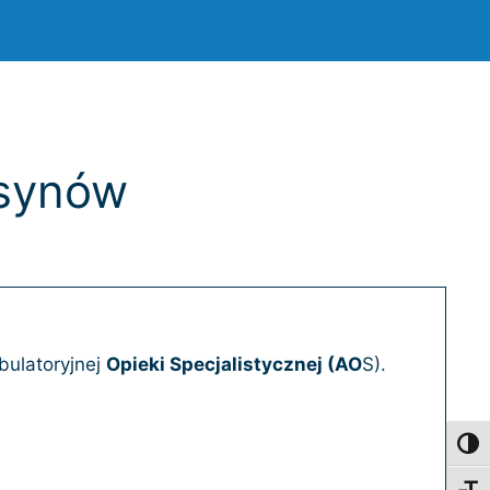
rsynów
bulatoryjnej
Opieki Specjalistycznej (AO
S).
Toggl