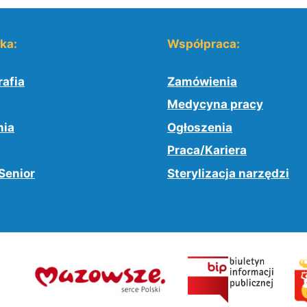
yka:
Współpraca:
afia
Zamówienia
Medycyna pracy
nia
Ogłoszenia
Praca/Kariera
Senior
Sterylizacja narzędzi