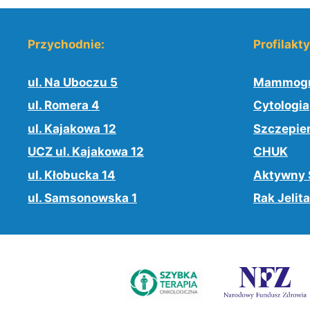
Przychodnie:
Profilakt
ul. Na Uboczu 5
Mammogr
ul. Romera 4
Cytologia
ul. Kajakowa 12
Szczepie
UCZ ul. Kajakowa 12
CHUK
ul. Kłobucka 14
Aktywny 
ul. Samsonowska 1
Rak Jelita