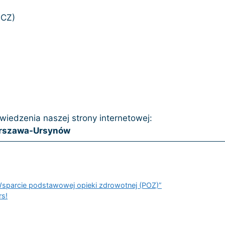
UCZ)
iedzenia naszej strony internetowej:
rszawa-Ursynów
sparcie podstawowej opieki zdrowotnej (POZ)”
rs!