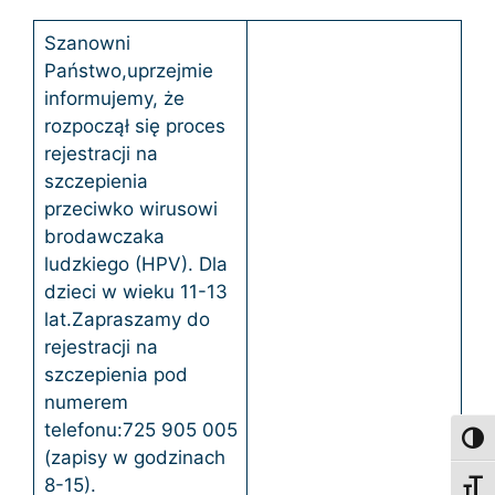
Szanowni
Państwo,uprzejmie
informujemy, że
rozpoczął się proces
rejestracji na
szczepienia
przeciwko wirusowi
brodawczaka
ludzkiego (HPV). Dla
dzieci w wieku 11-13
lat.Zapraszamy do
rejestracji na
szczepienia pod
numerem
telefonu:725 905 005
Toggl
(zapisy w godzinach
8-15).
Toggl