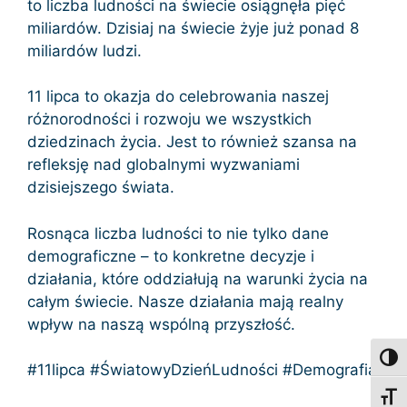
to liczba ludności na świecie osiągnęła pięć
miliardów. Dzisiaj na świecie żyje już ponad 8
miliardów ludzi.
11 lipca to okazja do celebrowania naszej
różnorodności i rozwoju we wszystkich
dziedzinach życia. Jest to również szansa na
refleksję nad globalnymi wyzwaniami
dzisiejszego świata.
Rosnąca liczba ludności to nie tylko dane
demograficzne – to konkretne decyzje i
działania, które oddziałują na warunki życia na
całym świecie. Nasze działania mają realny
wpływ na naszą wspólną przyszłość.
Toggl
#11lipca #ŚwiatowyDzieńLudności #Demografia
Toggl