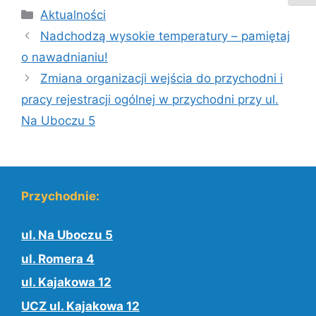
Kategorie
Aktualności
Nadchodzą wysokie temperatury – pamiętaj
o nawadnianiu!
Zmiana organizacji wejścia do przychodni i
pracy rejestracji ogólnej w przychodni przy ul.
Na Uboczu 5
Przychodnie:
ul. Na Uboczu 5
ul. Romera 4
ul. Kajakowa 12
UCZ ul. Kajakowa 12