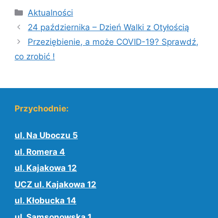
Kategorie
Aktualności
24 października – Dzień Walki z Otyłością
Przeziębienie, a może COVID-19? Sprawdź,
co zrobić !
Przychodnie:
ul. Na Uboczu 5
ul. Romera 4
ul. Kajakowa 12
UCZ ul. Kajakowa 12
ul. Kłobucka 14
ul. Samsonowska 1