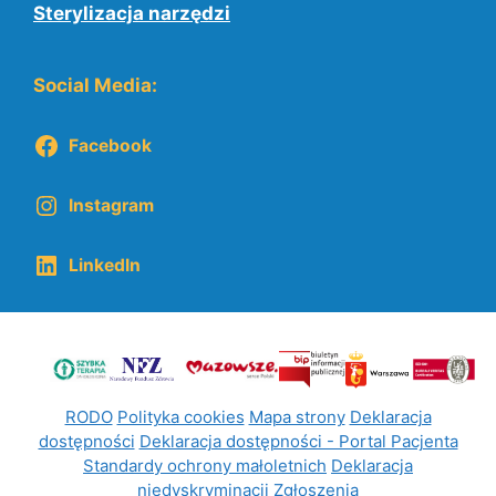
Sterylizacja narzędzi
Social Media:
Facebook
Instagram
LinkedIn
RODO
Polityka cookies
Mapa strony
Deklaracja
dostępności
Deklaracja dostępności - Portal Pacjenta
Standardy ochrony małoletnich
Deklaracja
niedyskryminacji
Zgłoszenia