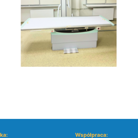
yka:
Współpraca: