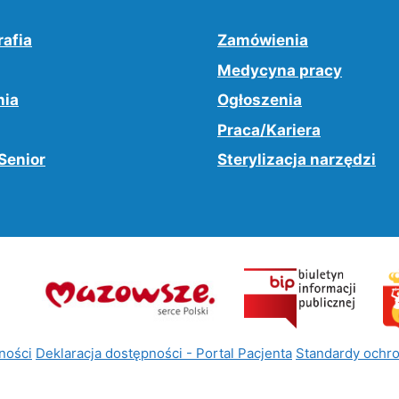
afia
Zamówienia
Medycyna pracy
nia
Ogłoszenia
Praca/Kariera
Senior
Sterylizacja narzędzi
ności
Deklaracja dostępności - Portal Pacjenta
Standardy ochro