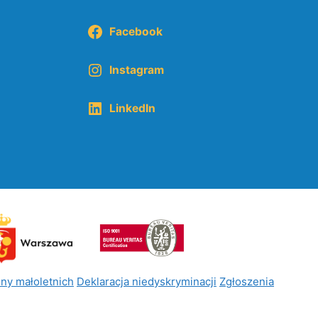
Facebook
Instagram
LinkedIn
ny małoletnich
Deklaracja niedyskryminacji
Zgłoszenia