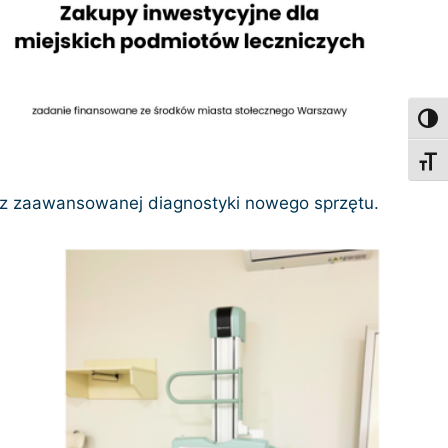
Toggl
Toggl
ć z zaawansowanej diagnostyki nowego sprzętu.