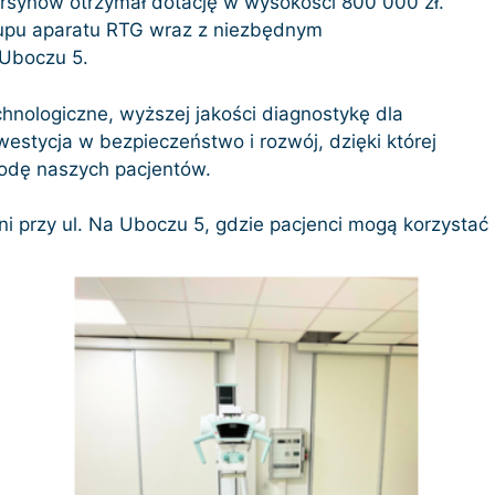
rsynów otrzymał dotację w wysokości 800 000 zł.
upu aparatu RTG wraz z niezbędnym
 Uboczu 5.
nologiczne, wyższej jakości diagnostykę dla
westycja w bezpieczeństwo i rozwój, dzięki której
godę naszych pacjentów.
ni przy ul. Na Uboczu 5, gdzie pacjenci mogą korzysta