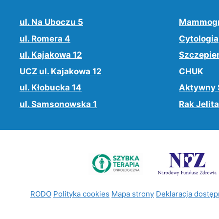
ul. Na Uboczu 5
Mammogr
ul. Romera 4
Cytologia
ul. Kajakowa 12
Szczepie
UCZ ul. Kajakowa 12
CHUK
ul. Kłobucka 14
Aktywny 
ul. Samsonowska 1
Rak Jelita
RODO
Polityka cookies
Mapa strony
Deklaracja dostęp