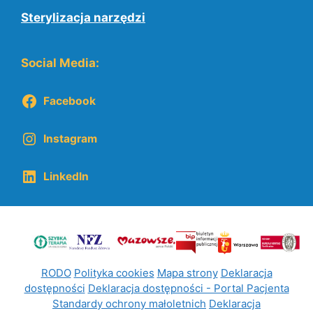
Sterylizacja narzędzi
Social Media:
Facebook
Instagram
LinkedIn
RODO
Polityka cookies
Mapa strony
Deklaracja
dostępności
Deklaracja dostępności - Portal Pacjenta
Standardy ochrony małoletnich
Deklaracja