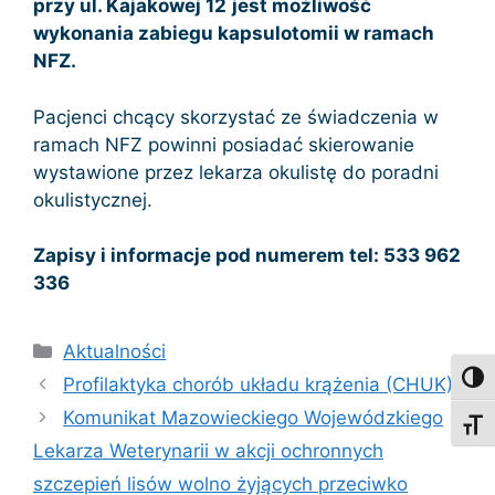
przy ul. Kajakowej 12
jest możliwość
wykonania zabiegu kapsulotomii w ramach
NFZ.
Pacjenci chcący skorzystać ze świadczenia w
ramach NFZ powinni posiadać skierowanie
wystawione przez lekarza okulistę do poradni
okulistycznej.
Zapisy i informacje pod numerem tel: 533 962
336
Kategorie
Aktualności
Toggl
Profilaktyka chorób układu krążenia (CHUK)
Komunikat Mazowieckiego Wojewódzkiego
Toggl
Lekarza Weterynarii w akcji ochronnych
szczepień lisów wolno żyjących przeciwko