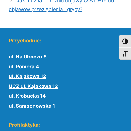
Jak można odróżnić objawy COVID-19 od
objawów przeziębienia i grypy?
Przychodnie:
Toggl
Toggl
ul. Na Uboczu 5
ul. Romera 4
ul. Kajakowa 12
UCZ ul. Kajakowa 12
ul. Kłobucka 14
ul. Samsonowska 1
Profilaktyka: