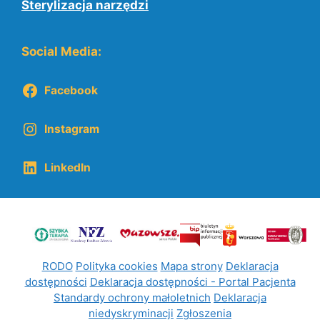
Sterylizacja narzędzi
Social Media:
Facebook
Instagram
LinkedIn
RODO
Polityka cookies
Mapa strony
Deklaracja
dostępności
Deklaracja dostępności - Portal Pacjenta
Standardy ochrony małoletnich
Deklaracja
niedyskryminacji
Zgłoszenia