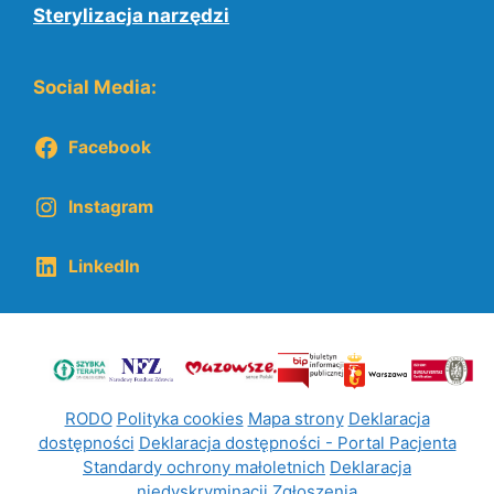
Sterylizacja narzędzi
Social Media:
Facebook
Instagram
LinkedIn
RODO
Polityka cookies
Mapa strony
Deklaracja
dostępności
Deklaracja dostępności - Portal Pacjenta
Standardy ochrony małoletnich
Deklaracja
niedyskryminacji
Zgłoszenia