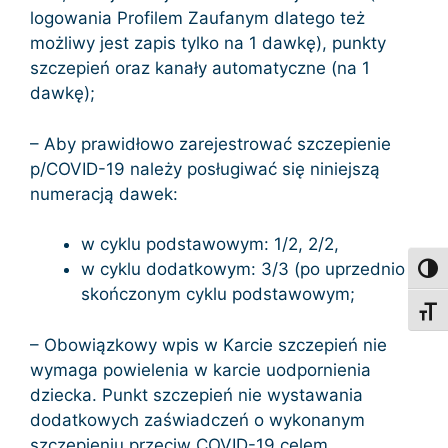
logowania Profilem Zaufanym dlatego też
możliwy jest zapis tylko na 1 dawkę), punkty
szczepień oraz kanały automatyczne (na 1
dawkę);
– Aby prawidłowo zarejestrować szczepienie
p/COVID-19 należy posługiwać się niniejszą
numeracją dawek:
w cyklu podstawowym: 1/2, 2/2,
w cyklu dodatkowym: 3/3 (po uprzednio
Toggl
skończonym cyklu podstawowym;
Toggl
– Obowiązkowy wpis w Karcie szczepień nie
wymaga powielenia w karcie uodpornienia
dziecka. Punkt szczepień nie wystawania
dodatkowych zaświadczeń o wykonanym
szczepieniu przeciw COVID-19 celem