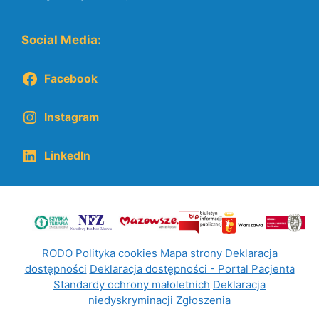
Social Media:
Facebook
Instagram
LinkedIn
RODO
Polityka cookies
Mapa strony
Deklaracja
dostępności
Deklaracja dostępności - Portal Pacjenta
Standardy ochrony małoletnich
Deklaracja
niedyskryminacji
Zgłoszenia