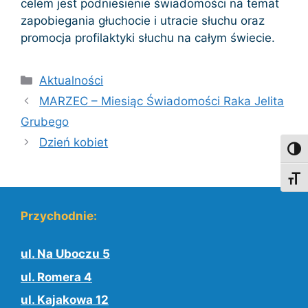
celem jest podniesienie świadomości na temat
zapobiegania głuchocie i utracie słuchu oraz
promocja profilaktyki słuchu na całym świecie.
Kategorie
Aktualności
MARZEC – Miesiąc Świadomości Raka Jelita
Grubego
Dzień kobiet
Toggl
Toggl
Przychodnie:
ul. Na Uboczu 5
ul. Romera 4
ul. Kajakowa 12