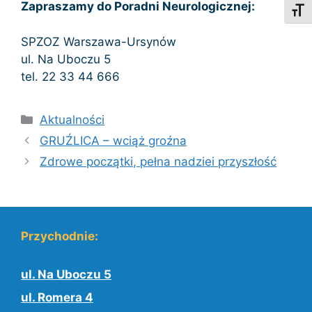
Zapraszamy do Poradni Neurologicznej:
Toggl
SPZOZ Warszawa-Ursynów
ul. Na Uboczu 5
tel. 22 33 44 666
Kategorie
Aktualności
GRUŹLICA – wciąż groźna
Zdrowe początki, pełna nadziei przyszłość
Przychodnie:
ul. Na Uboczu 5
ul. Romera 4