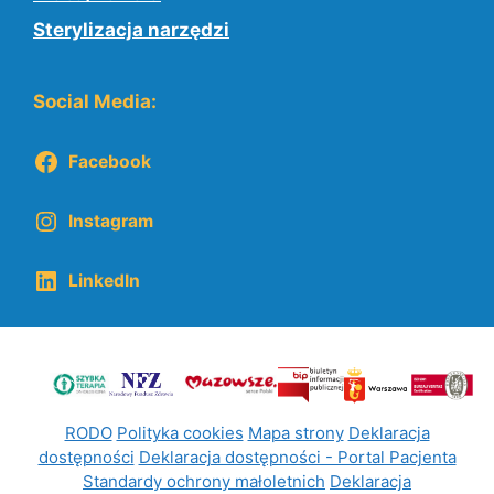
Sterylizacja narzędzi
Social Media:
Facebook
Instagram
LinkedIn
RODO
Polityka cookies
Mapa strony
Deklaracja
dostępności
Deklaracja dostępności - Portal Pacjenta
Standardy ochrony małoletnich
Deklaracja