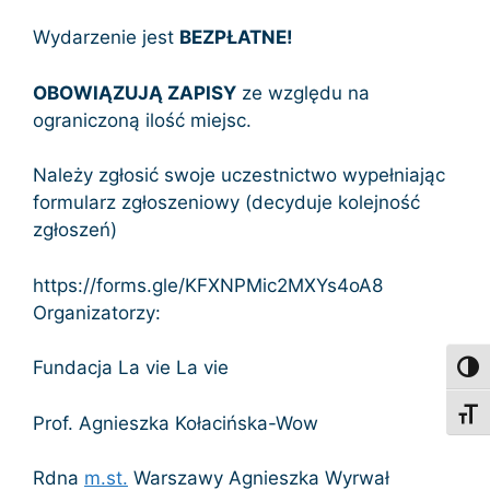
Wydarzenie jest
BEZPŁATNE!
OBOWIĄZUJĄ ZAPISY
ze względu na
ograniczoną ilość miejsc.
Należy zgłosić swoje uczestnictwo wypełniając
formularz zgłoszeniowy (decyduje kolejność
zgłoszeń)
https://forms.gle/KFXNPMic2MXYs4oA8
Organizatorzy:
Fundacja La vie La vie
Toggl
Toggl
Prof. Agnieszka Kołacińska-Wow
Rdna
m.st.
Warszawy Agnieszka Wyrwał