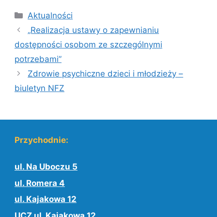
Kategorie
Aktualności
„Realizacja ustawy o zapewnianiu
dostępności osobom ze szczególnymi
potrzebami”
Zdrowie psychiczne dzieci i młodzieży –
biuletyn NFZ
Przychodnie:
ul. Na Uboczu 5
ul. Romera 4
ul. Kajakowa 12
UCZ ul. Kajakowa 12