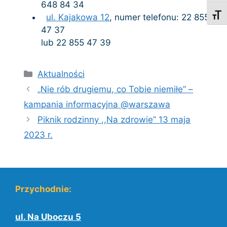
648 84 34
Toggl
ul. Kajakowa 12
, numer telefonu: 22 855
47 37
lub 22 855 47 39
Kategorie
Aktualności
„Nie rób drugiemu, co Tobie niemiłe” –
kampania informacyjna @warszawa
Piknik rodzinny ,,Na zdrowie” 13 maja
2023 r.
Przychodnie:
ul. Na Uboczu 5