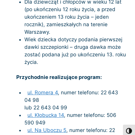
Dla dziewcząt i chłopców w wieku 12 lat
(po ukończeniu 12 roku życia, a przed
ukończeniem 13 roku życia – jeden
rocznik), zamieszkałych na terenie
Warszawy.
Wiek dziecka dotyczy podania pierwszej
dawki szczepionki – druga dawka może
zostać podana już po ukończeniu 13. roku
życia.
Przychodnie realizujące program:
ul. Romera 4
, numer telefonu: 22 643
04 98
lub 22 643 04 99
ul. Kłobucka 14
, numer telefonu: 506
590 949
ul. Na Uboczu 5
, numer telefonu: 22
Toggl