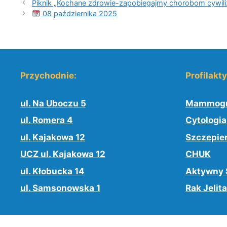
Piknik „Kochane zdrowie-zapobiegajmy chorobom cywiliz
08 października 2025
Przychodnie:
Profilakt
ul. Na Uboczu 5
Mammogr
ul. Romera 4
Cytologia
ul. Kajakowa 12
Szczepie
UCZ ul. Kajakowa 12
CHUK
ul. Kłobucka 14
Aktywny 
ul. Samsonowska 1
Rak Jelita