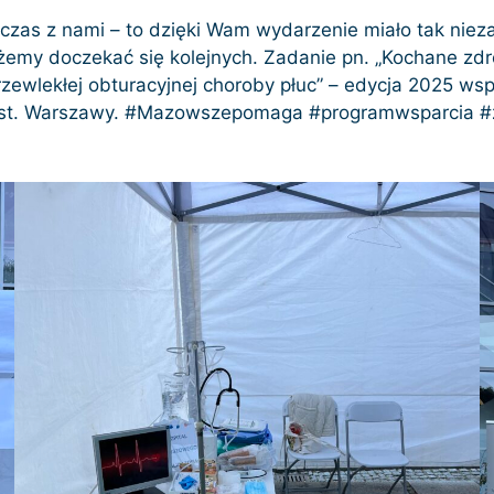
n czas z nami – to dzięki Wam wydarzenie miało tak nie
ożemy doczekać się kolejnych. Zadanie pn. „Kochane z
rzewlekłej obturacyjnej choroby płuc” – edycja 2025 
.st. Warszawy. #Mazowszepomaga #programwsparcia 