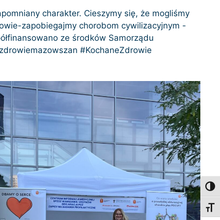
zapomniany charakter. Cieszymy się, że mogliśmy
drowie-zapobiegajmy chorobom cywilizacyjnym -
współfinansowano ze środków Samorządu
#zdrowiemazowszan #KochaneZdrowie
Toggl
Toggl