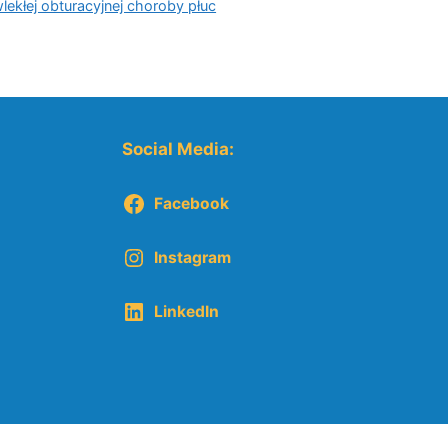
kłej obturacyjnej choroby płuc
Social Media:
Facebook
Instagram
LinkedIn