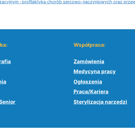
acyjnym -profilaktyka chorób sercowo-naczyniowych oraz przewle
yka:
Współpraca:
afia
Zamówienia
Medycyna pracy
nia
Ogłoszenia
Praca/Kariera
Senior
Sterylizacja narzędzi