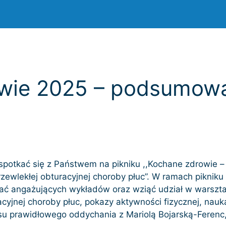
owie 2025 – podsumow
potkać się z Państwem na pikniku ,,Kochane zdrowie 
ewlekłej obturacyjnej choroby płuc”. W ramach pikniku
ć angażujących wykładów oraz wziąć udział w warsztat
acyjnej choroby płuc, pokazy aktywności fizycznej, na
esu prawidłowego oddychania z Mariolą Bojarską-Feren