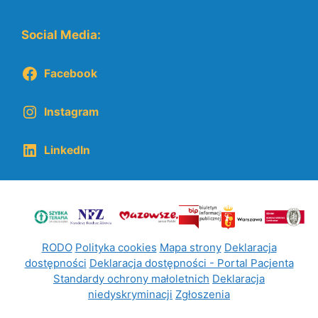
Social Media:
Facebook
Instagram
LinkedIn
RODO
Polityka cookies
Mapa strony
Deklaracja
dostępności
Deklaracja dostępności - Portal Pacjenta
Standardy ochrony małoletnich
Deklaracja
niedyskryminacji
Zgłoszenia