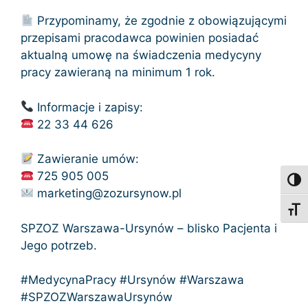
Przypominamy, że zgodnie z obowiązującymi
przepisami pracodawca powinien posiadać
aktualną umowę na świadczenia medycyny
pracy zawieraną na minimum 1 rok.
Informacje i zapisy:
22 33 44 626
Zawieranie umów:
725 905 005
Toggl
marketing@zozursynow.pl
Toggl
SPZOZ Warszawa-Ursynów – blisko Pacjenta i
Jego potrzeb.
#MedycynaPracy #Ursynów #Warszawa
#SPZOZWarszawaUrsynów