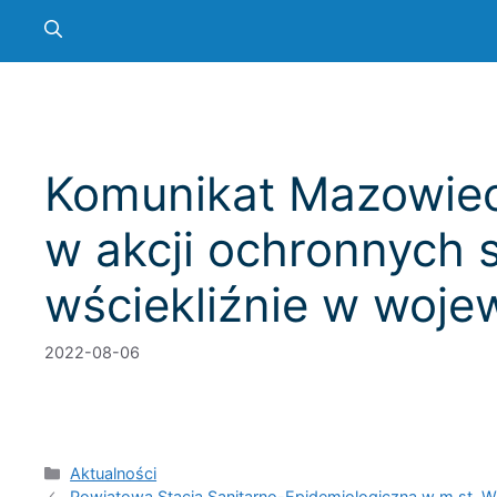
Komunikat Mazowiec
w akcji ochronnych 
wściekliźnie w woj
2022-08-06
Kategorie
Aktualności
Powiatowa Stacja Sanitarno-Epidemiologiczna w m.st. 