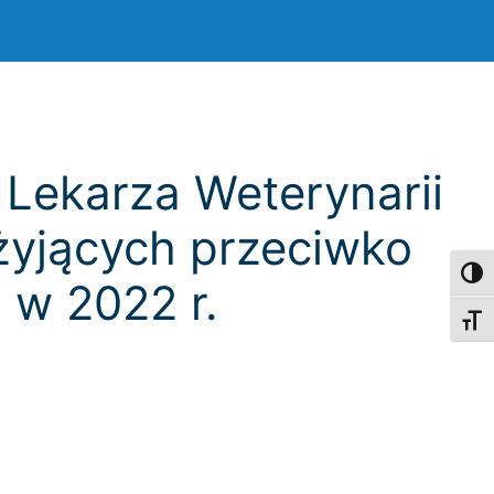
Lekarza Weterynarii
żyjących przeciwko
Toggl
 w 2022 r.
Toggl