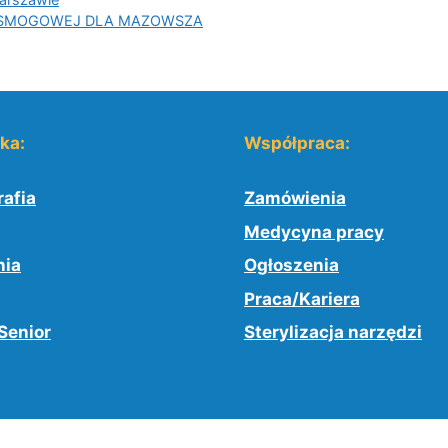
TYSMOGOWEJ DLA MAZOWSZA
yka:
Współpraca:
afia
Zamówienia
Medycyna pracy
nia
Ogłoszenia
Praca/Kariera
Senior
Sterylizacja narzędzi