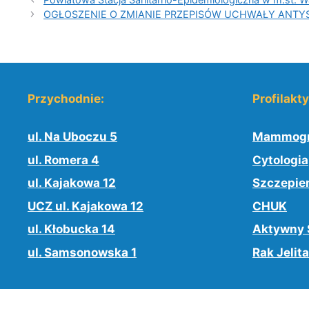
OGŁOSZENIE O ZMIANIE PRZEPISÓW UCHWAŁY AN
Przychodnie:
Profilakt
ul. Na Uboczu 5
Mammogr
ul. Romera 4
Cytologia
ul. Kajakowa 12
Szczepie
UCZ ul. Kajakowa 12
CHUK
ul. Kłobucka 14
Aktywny 
ul. Samsonowska 1
Rak Jelita