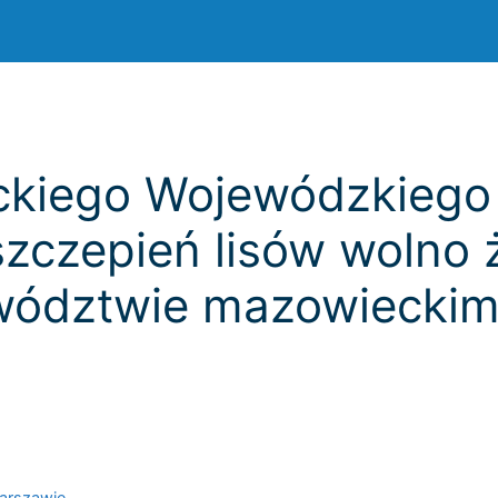
kiego Wojewódzkiego 
szczepień lisów wolno 
ewództwie mazowieckim
Warszawie