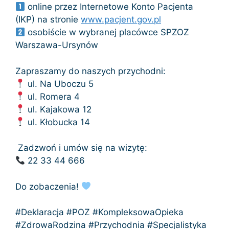
online przez Internetowe Konto Pacjenta
(IKP) na stronie
www.pacjent.gov.pl
osobiście w wybranej placówce SPZOZ
Warszawa-Ursynów
Zapraszamy do naszych przychodni:
ul. Na Uboczu 5
ul. Romera 4
ul. Kajakowa 12
ul. Kłobucka 14
Zadzwoń i umów się na wizytę:
22 33 44 666
Do zobaczenia!
#Deklaracja #POZ #KompleksowaOpieka
#ZdrowaRodzina #Przychodnia #Specjalistyka