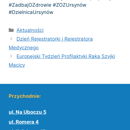
#ZadbajOZdrowie #ZOZUrsynów
#DzielnicaUrsynów
Kategorie
Aktualności
Dzień Rejestratorki i Rejestratora
Medycznego
Europejski Tydzień Profilaktyki Raka Szyjki
Macicy
Przychodnie:
ul. Na Uboczu 5
ul. Romera 4