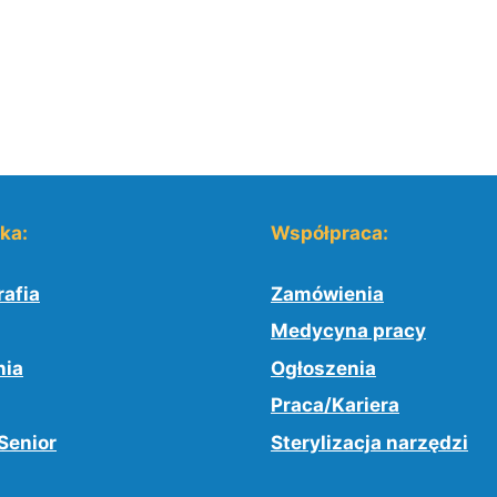
yka:
Współpraca:
afia
Zamówienia
Medycyna pracy
nia
Ogłoszenia
Praca/Kariera
Senior
Sterylizacja narzędzi