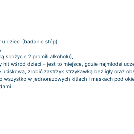
u dzieci (badanie stóp),
,
ą spożycie 2 promili alkoholu),
 hit wśród dzieci – jest to miejsce, gdzie najmłodsi u
skę uciskową, zrobić zastrzyk strzykawką bez igły oraz
o wszystko w jednorazowych kitlach i maskach pod okiem
odami.