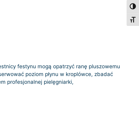
Toggl
Toggl
czestnicy festynu mogą opatrzyć ranę pluszowemu
 obserwować poziom płynu w kroplówce, zbadać
 profesjonalnej pielęgniarki,