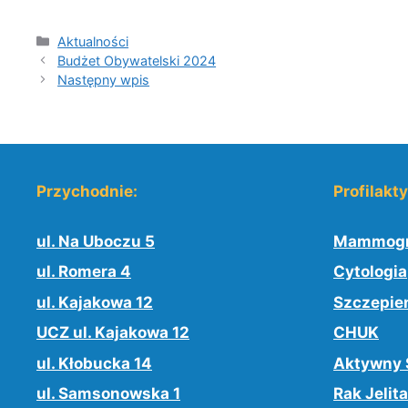
Kategorie
Aktualności
Budżet Obywatelski 2024
Następny wpis
Przychodnie:
Profilakt
ul. Na Uboczu 5
Mammogr
ul. Romera 4
Cytologia
ul. Kajakowa 12
Szczepie
UCZ ul. Kajakowa 12
CHUK
ul. Kłobucka 14
Aktywny 
ul. Samsonowska 1
Rak Jelita