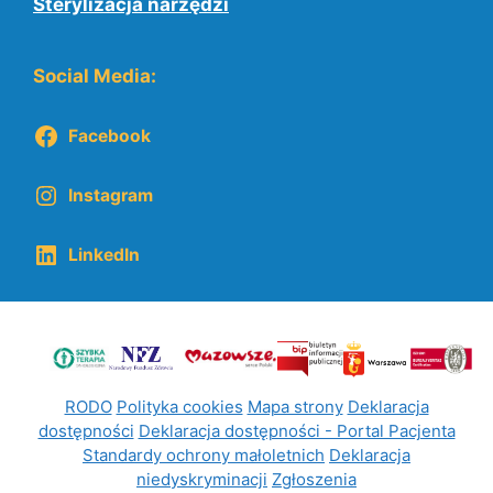
Sterylizacja narzędzi
Social Media:
Facebook
Instagram
LinkedIn
RODO
Polityka cookies
Mapa strony
Deklaracja
dostępności
Deklaracja dostępności - Portal Pacjenta
Standardy ochrony małoletnich
Deklaracja
niedyskryminacji
Zgłoszenia