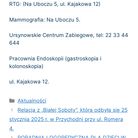
RTG: (Na Uboczu 5, ul. Kajakowa 12)
Mammografia: Na Uboczu 5.
Ursynowskie Centrum Zabiegowe, tel: 22 33 44
644
Pracownia Endoskopii (gastroskopia i
kolonoskopia)
ul. Kajakowa 12.
Kategorie
Aktualności
Relacja z „Białej Soboty”, która odbyła się 25
stycznia 2025 r. w Przychodni przy ul. Romera
4.
PORADNIA LOGOPEDYCZNA DLA DZIECI W