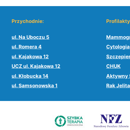
Przychodnie:
Profilakt
ul. Na Uboczu 5
Mammogr
ul. Romera 4
Cytologia
ul. Kajakowa 12
Szczepie
UCZ ul. Kajakowa 12
CHUK
ul. Kłobucka 14
Aktywny 
ul. Samsonowska 1
Rak Jelita