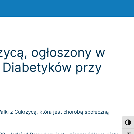
zycą, ogłoszony w
 Diabetyków przy
ki z Cukrzycą, która jest chorobą społeczną i
Toggl