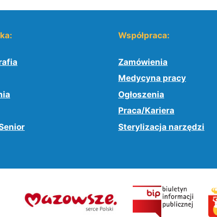
yka:
Współpraca:
afia
Zamówienia
Medycyna pracy
nia
Ogłoszenia
Praca/Kariera
Senior
Sterylizacja narzędzi