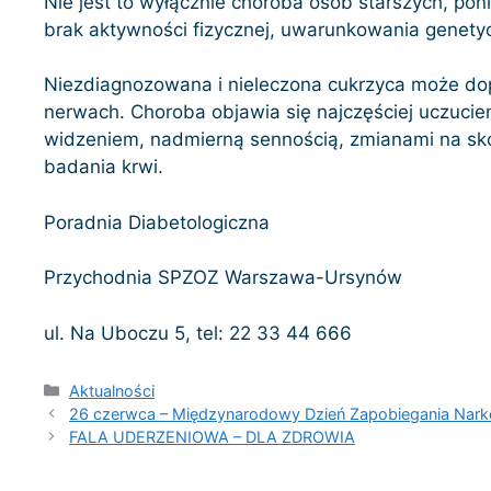
Nie jest to wyłącznie choroba osób starszych, po
brak aktywności fizycznej, uwarunkowania genetyc
Niezdiagnozowana i nieleczona cukrzyca może do
nerwach. Choroba objawia się najczęściej uczuci
widzeniem, nadmierną sennością, zmianami na sk
badania krwi.
Poradnia Diabetologiczna
Przychodnia SPZOZ Warszawa-Ursynów
ul. Na Uboczu 5, tel: 22 33 44 666
Kategorie
Aktualności
26 czerwca – Międzynarodowy Dzień Zapobiegania Nark
FALA UDERZENIOWA – DLA ZDROWIA