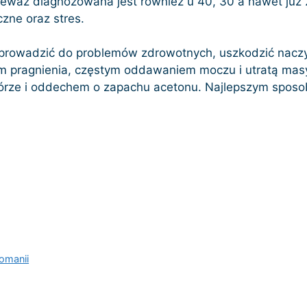
nieważ diagnozowana jest również u 40, 30 a nawet już 
zne oraz stres.
prowadzić do problemów zdrowotnych, uszkodzić naczyn
em pragnienia, częstym oddawaniem moczu i utratą masy
órze i oddechem o zapachu acetonu. Najlepszym sposo
omanii