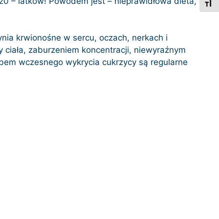
20 – latków! Powodem jest – nieprawidłowa dieta,
Toggl
ia krwionośne w sercu, oczach, nerkach i
 ciała, zaburzeniem koncentracji, niewyraźnym
bem wczesnego wykrycia cukrzycy są regularne