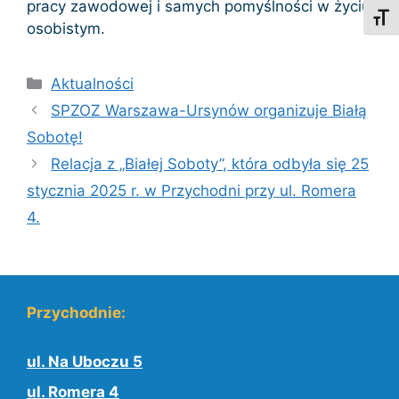
pracy zawodowej i samych pomyślności w życiu
Toggl
osobistym.
Kategorie
Aktualności
SPZOZ Warszawa-Ursynów organizuje Białą
Sobotę!
Relacja z „Białej Soboty”, która odbyła się 25
stycznia 2025 r. w Przychodni przy ul. Romera
4.
Przychodnie:
ul. Na Uboczu 5
ul. Romera 4