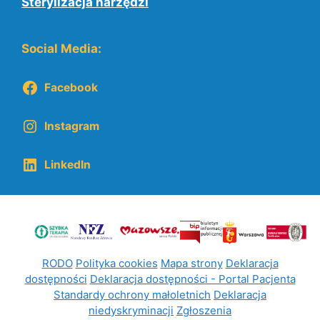
Sterylizacja narzędzi
Social Media:
Facebook
Instagram
LinkedIn
RODO
Polityka cookies
Mapa strony
Deklaracja
dostępności
Deklaracja dostępności - Portal Pacjenta
Standardy ochrony małoletnich
Deklaracja
niedyskryminacji
Zgłoszenia