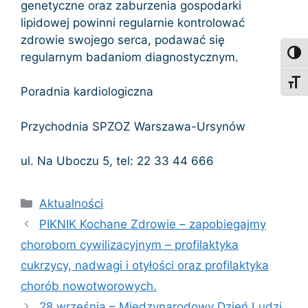
genetyczne oraz zaburzenia gospodarki
lipidowej powinni regularnie kontrolować
zdrowie swojego serca, podawać się
Toggl
regularnym badaniom diagnostycznym.
Toggl
Poradnia kardiologiczna
Przychodnia SPZOZ Warszawa-Ursynów
ul. Na Uboczu 5, tel: 22 33 44 666
Kategorie
Aktualności
PIKNIK Kochane Zdrowie – zapobiegajmy
chorobom cywilizacyjnym – profilaktyka
cukrzycy, nadwagi i otyłości oraz profilaktyka
chorób nowotworowych.
28 września – Międzynarodowy Dzień Ludzi