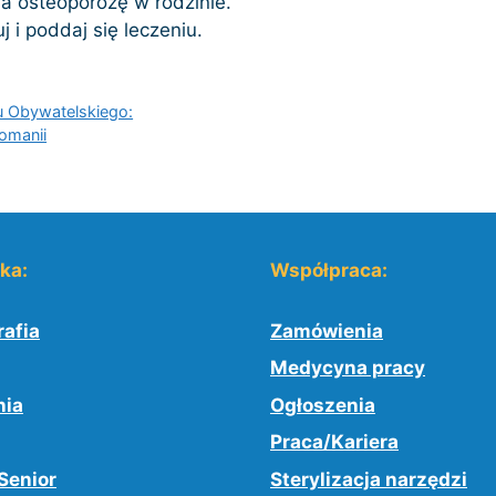
na osteoporozę w rodzinie.
j i poddaj się leczeniu.
u Obywatelskiego:
omanii
yka:
Współpraca:
afia
Zamówienia
Medycyna pracy
nia
Ogłoszenia
Praca/Kariera
Senior
Sterylizacja narzędzi