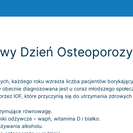
owy Dzień Osteoporozy
nych, każdego roku wzrasta liczba pacjentów borykający
ty obecnie diagnozowana jest u coraz młodszego społe
zez IOF, które przyczynią się do utrzymania zdrowych 
trzymujące równowagę.
iki odżywcze – wapń, witamina D i białko.
ożywania alkoholu.