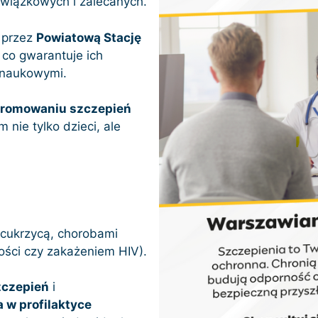
wiązkowych i zalecanych.
 przez
Powiatową Stację
, co gwarantuje ich
 naukowymi.
romowaniu szczepień
 nie tylko dzieci, ale
 cukrzycą, chorobami
ści czy zakażeniem HIV).
zczepień
i
 w profilaktyce