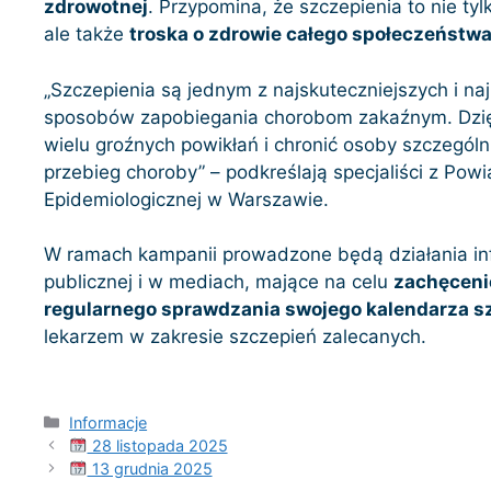
zdrowotnej
. Przypomina, że szczepienia to nie ty
ale także
troska o zdrowie całego społeczeństw
„Szczepienia są jednym z najskuteczniejszych i na
sposobów zapobiegania chorobom zakaźnym. Dzi
wielu groźnych powikłań i chronić osoby szczególn
przebieg choroby” – podkreślają specjaliści z Powi
Epidemiologicznej w Warszawie.
W ramach kampanii prowadzone będą działania in
publicznej i w mediach, mające na celu
zachęceni
regularnego sprawdzania swojego kalendarza s
lekarzem w zakresie szczepień zalecanych.
Kategorie
Informacje
28 listopada 2025
13 grudnia 2025