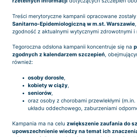
rzetelnych informacji
dotyczących szczepień obo
Treści merytoryczne kampanii opracowane zostały
Sanitarno-Epidemiologiczną w m.st. Warszawie
zgodność z aktualnymi wytycznymi zdrowotnymi i
Tegoroczna odsłona kampanii koncentruje się na
p
zgodnych z kalendarzem szczepień
, obejmującym
również:
osoby dorosłe
,
kobiety w ciąży
,
seniorów
,
oraz osoby z chorobami przewlekłymi (m.in.
układu oddechowego, zaburzeniami odporno
Kampania ma na celu
zwiększenie zaufania do s
upowszechnienie wiedzy na temat ich znaczenia