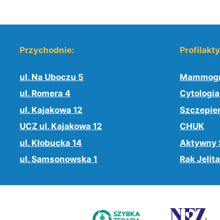
Przychodnie:
Profilakt
ul. Na Uboczu 5
Mammogr
ul. Romera 4
Cytologia
ul. Kajakowa 12
Szczepie
UCZ ul. Kajakowa 12
CHUK
ul. Kłobucka 14
Aktywny 
ul. Samsonowska 1
Rak Jelita