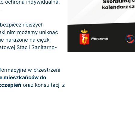
lko ochrona indywidualna,
a
.
jbezpieczniejszych
ęki nim możemy uniknąć
ie narażone na ciężki
atowej Stacji Sanitarno-
formacyjne w przestrzeni
e mieszkańców do
zczepień
oraz konsultacji z