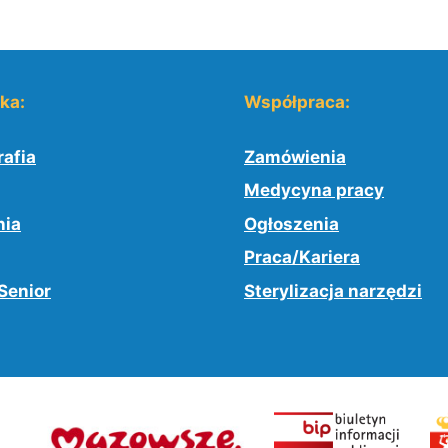
yka:
Współpraca:
afia
Zamówienia
Medycyna pracy
nia
Ogłoszenia
Praca/Kariera
Senior
Sterylizacja narzędzi