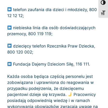
Toggl
telefon zaufania dla dzieci i młodzieży, 800
Toggl
12 12 12;
niebieska linia dla osób doświadczających
przemocy, 800 119 119;
dziecięcy telefon Rzecznika Praw Dziecka,
800 120 002;
Fundacja Dajemy Dzieciom Siłę, 116 111.
Każda osoba będąca częścią personelu jest
zobowiązana i uprawniona do reagowania w
przypadku podejrzenia, że dziecięcemu
pacjentowi dzieje się krzywda.
Pracownicy
posiadają odpowiednią wiedzę i w ramach
wykonywania obowiązków zwracają uwagę na