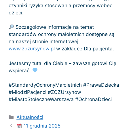
czynniki ryzyka stosowania przemocy wobec
dzieci.
Szczegółowe informacje na temat
standardów ochrony małoletnich dostępne są
na naszej stronie internetowej
www.zozursynow.pl
w zakładce Dla pacjenta.
Jesteśmy tutaj dla Ciebie – zawsze gotowi Cię
wspierać.
#StandardyOchronyMałoletnich #PrawaDziecka
#MłodziPacjenci #ZOZUrsynów
#MiastoStołeczneWarszawa #OchronaDzieci
Kategorie
Aktualności
11 grudnia 2025