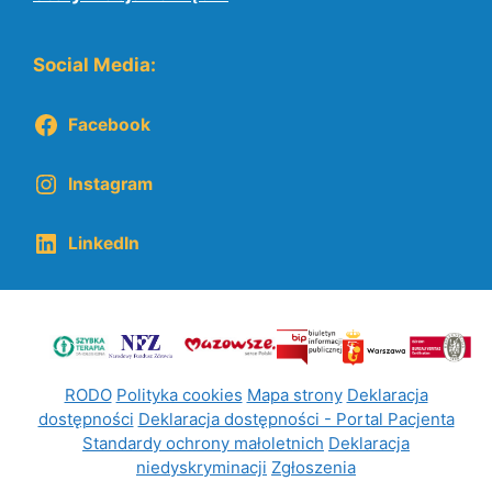
Social Media:
Facebook
Instagram
LinkedIn
RODO
Polityka cookies
Mapa strony
Deklaracja
dostępności
Deklaracja dostępności - Portal Pacjenta
Standardy ochrony małoletnich
Deklaracja
niedyskryminacji
Zgłoszenia