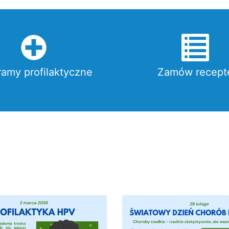
ramy profilaktyczne
Zamów recept