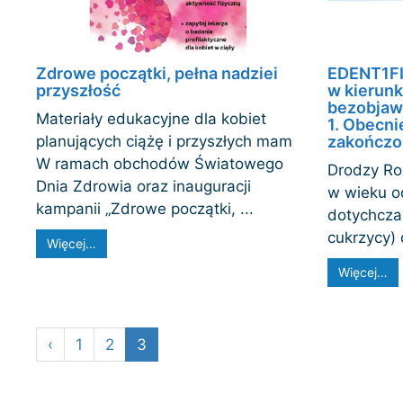
Zdrowe początki, pełna nadziei
EDENT1FI
przyszłość
w kierunk
bezobjaw
Materiały edukacyjne dla kobiet
1. Obecni
planujących ciążę i przyszłych mam
zakończo
W ramach obchodów Światowego
Drodzy Ro
Dnia Zdrowia oraz inauguracji
w wieku od
kampanii „Zdrowe początki, ...
dotychcza
cukrzycy) 
Więcej…
Więcej…
‹
1
2
3