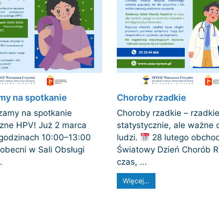
my na spotkanie
Choroby rzadkie
amy na spotkanie
Choroby rzadkie – rzadki
czne HPV! Już 2 marca
statystycznie, ale ważne 
 godzinach 10:00–13:00
ludzi.
28 lutego obcho
obecni w Sali Obsługi
Światowy Dzień Chorób R
.
czas, ...
Więcej…