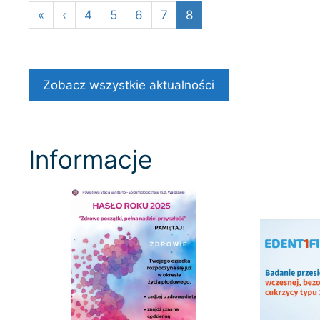
«
‹
4
5
6
7
8
Zobacz wszystkie aktualności
Informacje