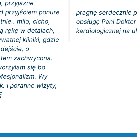
e, przyjazne
d przyjściem ponure
pragnę serdecznie p
nie.. miło, cicho,
obsługę Pani Doktor 
ą rękę w detalach,
kardiologicznej na u
atnej kliniki, gdzie
dejście, o
estem zachwycona.
worzyłam się bo
fesjonalizm. Wy
. I poranne wizyty,
Ę