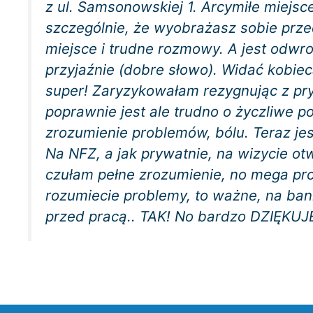
z ul. Samsonowskiej 1. Arcymiłe miejsc
szczególnie, że wyobrażasz sobie prze
miejsce i trudne rozmowy. A jest odwrot
przyjaźnie (dobre słowo). Widać kobiec
super! Zaryzykowałam rezygnując z pryw
poprawnie jest ale trudno o życzliwe po
zrozumienie problemów, bólu. Teraz j
Na NFZ, a jak prywatnie, na wizycie ot
czułam pełne zrozumienie, no mega pro
rozumiecie problemy, to ważne, na bank
przed pracą.. TAK! No bardzo DZIĘKUJ