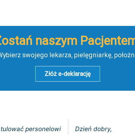
Zostań naszym Pacjentem
ybierz swojego lekarza, pielęgniarkę, położ
Złóż e-deklarację
atulować personelowi
Dzień dobry,