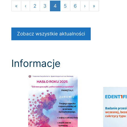
«
‹
2
3
4
5
6
›
»
Zobacz wszystkie aktualności
Informacje