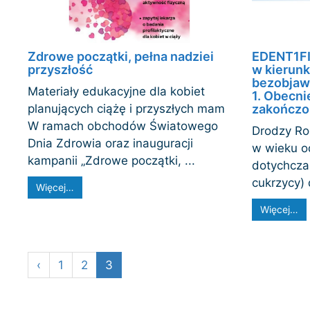
Zdrowe początki, pełna nadziei
EDENT1FI
przyszłość
w kierunk
bezobjaw
Materiały edukacyjne dla kobiet
1. Obecni
planujących ciążę i przyszłych mam
zakończo
W ramach obchodów Światowego
Drodzy Ro
Dnia Zdrowia oraz inauguracji
w wieku od
kampanii „Zdrowe początki, ...
dotychcza
cukrzycy) 
Więcej…
Więcej…
‹
1
2
3