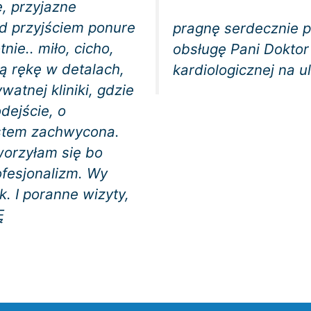
e, przyjazne
d przyjściem ponure
pragnę serdecznie p
nie.. miło, cicho,
obsługę Pani Doktor 
ą rękę w detalach,
kardiologicznej na u
atnej kliniki, gdzie
dejście, o
estem zachwycona.
worzyłam się bo
fesjonalizm. Wy
. I poranne wizyty,
Ę