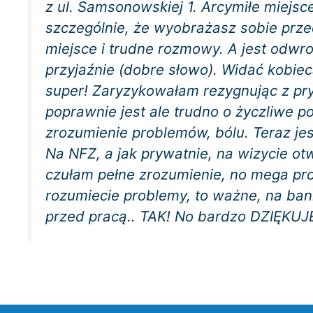
z ul. Samsonowskiej 1. Arcymiłe miejsc
szczególnie, że wyobrażasz sobie prze
miejsce i trudne rozmowy. A jest odwrot
przyjaźnie (dobre słowo). Widać kobiec
super! Zaryzykowałam rezygnując z pryw
poprawnie jest ale trudno o życzliwe po
zrozumienie problemów, bólu. Teraz j
Na NFZ, a jak prywatnie, na wizycie ot
czułam pełne zrozumienie, no mega pro
rozumiecie problemy, to ważne, na bank
przed pracą.. TAK! No bardzo DZIĘKUJ