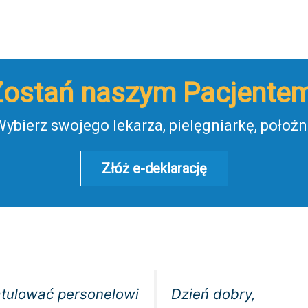
Zostań naszym Pacjentem
ybierz swojego lekarza, pielęgniarkę, położ
Złóż e-deklarację
atulować personelowi
Dzień dobry,