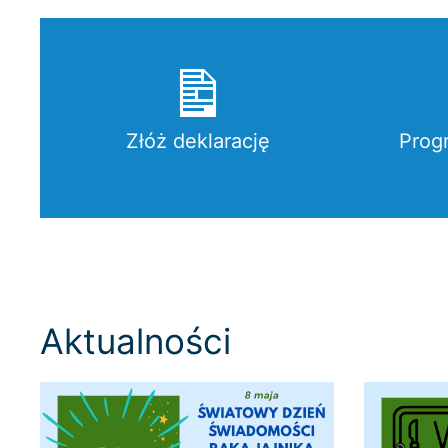
Złóż deklarację
Prog
Aktualności